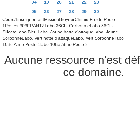
04
19
20
21
22
23
05
26
27
28
29
30
Cours/EnseignementMissionBroyeurChimie Froide Poste
1Postes 303FRANTZLabo 36Cl - CarbonateLabo 36Cl -
SilicateLabo Bleu Labo. Jaune hotte d'attaqueLabo. Jaune
SorbonneLabo. Vert hotte d'attaqueLabo. Vert Sorbonne labo
10Be Atmo Poste 1labo 10Be Atmo Poste 2
Aucune ressource n'est déf
ce domaine.