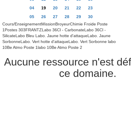
04
19
20
21
22
23
05
26
27
28
29
30
Cours/EnseignementMissionBroyeurChimie Froide Poste
1Postes 303FRANTZLabo 36Cl - CarbonateLabo 36Cl -
SilicateLabo Bleu Labo. Jaune hotte d'attaqueLabo. Jaune
SorbonneLabo. Vert hotte d'attaqueLabo. Vert Sorbonne labo
10Be Atmo Poste 1labo 10Be Atmo Poste 2
Aucune ressource n'est déf
ce domaine.