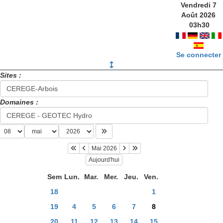
Vendredi 7
Août 2026
03
h
30
Se connecter
Sites :
Domaines :
Mai 2026
Aujourd'hui
Sem
Lun.
Mar.
Mer.
Jeu.
Ven.
18
1
19
4
5
6
7
8
20
11
12
13
14
15