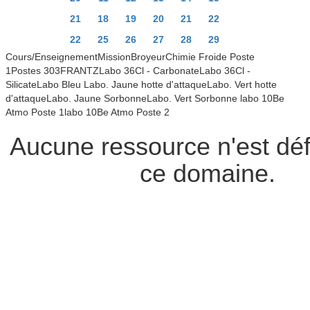
21
18
19
20
21
22
22
25
26
27
28
29
Cours/EnseignementMissionBroyeurChimie Froide Poste
1Postes 303FRANTZLabo 36Cl - CarbonateLabo 36Cl -
SilicateLabo Bleu Labo. Jaune hotte d'attaqueLabo. Vert hotte
d'attaqueLabo. Jaune SorbonneLabo. Vert Sorbonne labo 10Be
Atmo Poste 1labo 10Be Atmo Poste 2
Aucune ressource n'est déf
ce domaine.