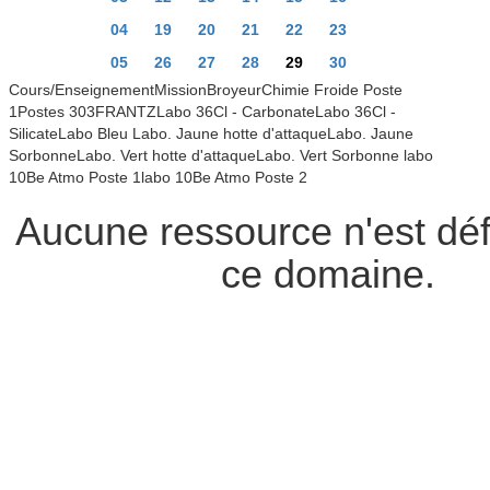
04
19
20
21
22
23
05
26
27
28
29
30
Cours/EnseignementMissionBroyeurChimie Froide Poste
1Postes 303FRANTZLabo 36Cl - CarbonateLabo 36Cl -
SilicateLabo Bleu Labo. Jaune hotte d'attaqueLabo. Jaune
SorbonneLabo. Vert hotte d'attaqueLabo. Vert Sorbonne labo
10Be Atmo Poste 1labo 10Be Atmo Poste 2
Aucune ressource n'est déf
ce domaine.