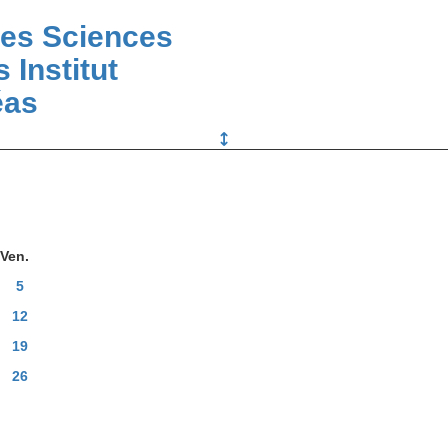
des Sciences
 Institut
éas
Ven.
5
12
19
26