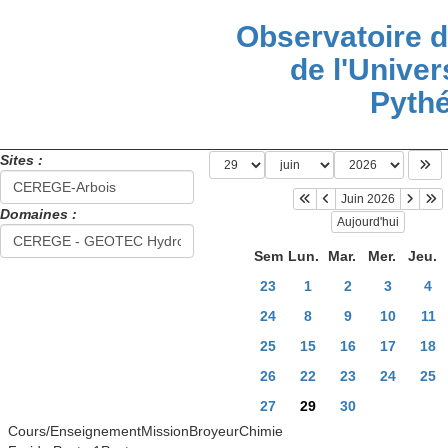
Observatoire 
de l'Univers
Pyth
Sites :
Juin 2026
Domaines :
Aujourd'hui
Sem
Lun.
Mar.
Mer.
Jeu.
23
1
2
3
4
24
8
9
10
11
25
15
16
17
18
26
22
23
24
25
27
29
30
Cours/EnseignementMissionBroyeurChimie